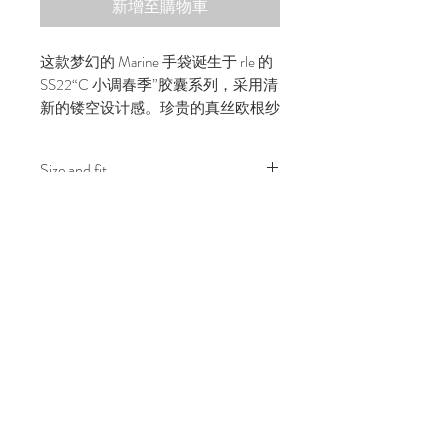
新增至購物車
这款梦幻的 Marine 手袋诞生于 rle 的
SS22“C 小调春季”胶囊系列，采用清
新的镂空设计感。珍贵的真丝欧根纱
衬里手工缝制到钩针隔层，以保持设
计形状。它具有 rle 的标志性玫瑰图
Size and fit
案、钩针标签、两个手柄和主隔
层。
This item only has One Size
Composition
Outer Composition:
尺寸
Washing care
100% Pima Cotton
100% Cotton
Do Not Wash
此商品只有一种尺寸
100% Silk Ribbon
联系我们
可持续性
成分与护理
运输和退货
运输和退货
不要洗
运输和退货