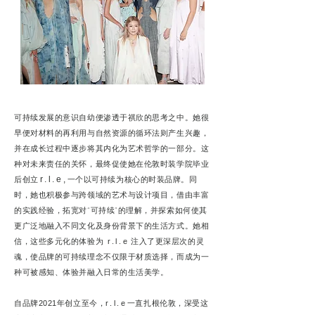
可持续发展的意识自幼便渗透于祺欣的思考之中。她很
早便对材料的再利用与自然资源的循环法则产生兴趣，
并在成长过程中逐步将其内化为艺术哲学的一部分。这
种对未来责任的关怀，最终促使她在伦敦时装学院毕业
后创立
r.l.e,
一个以可持续为核心的时装品牌。同
时，她也积极参与跨领域的艺术与设计项目，借由丰富
的实践经验，拓宽对“可持续”的理解，并探索如何使其
更广泛地融入不同文化及身份背景下的生活方式。她相
信，这些多元化的体验为
注入了更深层次的灵
r.l.e
魂，使品牌的可持续理念不仅限于材质选择，而成为一
种可被感知、体验并融入日常的生活美学。
自品牌
年创立至今，
一直扎根伦敦，深受这
2021
r.l.e