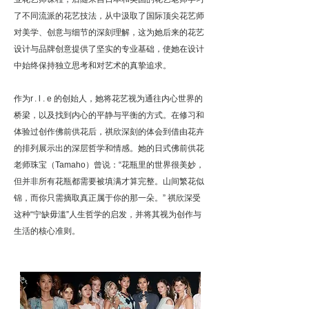
了不同流派的花艺技法，从中汲取了国际顶尖花艺师
对美学、创意与细节的深刻理解，这为她后来的花艺
设计与品牌创意提供了坚实的专业基础，使她在设计
中始终保持独立思考和对艺术的真挚追求。
作为
r.l.e
的创始人，她将花艺视为通往内心世界的
桥梁，以及找到内心的平静与平衡的方式。在修习和
体验过创作佛前供花后，祺欣深刻的体会到借由花卉
的排列展示出的深层哲学和情感。她的日式佛前供花
老师珠宝（Tamaho）曾说：“花瓶里的世界很美妙，
但并非所有花瓶都需要被填满才算完整。山间繁花似
锦，而你只需摘取真正属于你的那一朵。” 祺欣深受
这种“宁缺毋滥”人生哲学的启发，并将其视为创作与
生活的核心准则。