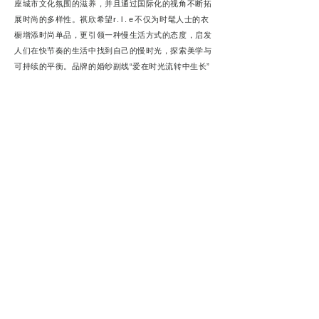
座城市文化氛围的滋养，并且通过国际化的视角不断拓
展时尚的多样性。祺欣希望
r.l.e
不仅为时髦人士的衣
橱增添时尚单品，更引领一种慢生活方式的态度，启发
人们在快节奏的生活中找到自己的慢时光，探索美学与
可持续的平衡。品牌的婚纱副线“爱在时光流转中生长”
同样秉承可持续理念，象征着爱的永恒与美好的延续。
祺欣希望
r.l.e
启发人们在快节奏的生活中找到自己的
慢时光